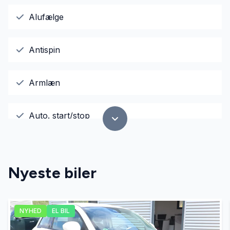
Alufælge
Antispin
Armlæn
Auto. start/stop
Automatgear
Nyeste biler
Automatisk fjernlys
NYHED
EL BIL
Automatisk lys