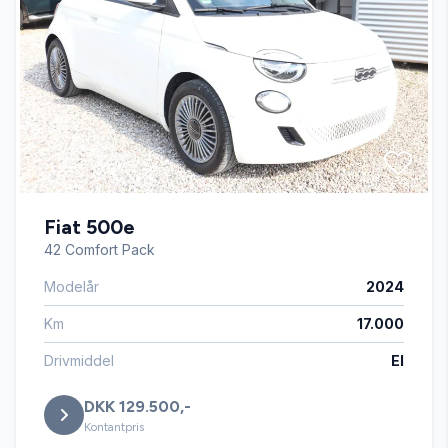
Automatisk nødbremse
Bluetooth
Delvis lædersæder
Fiat 500e
Digitalt cockpit
42 Comfort Pack
Modelår
2024
Dual zone klimaanlæg
Km
17.000
Dæktryksystem
Drivmiddel
El
DKK 129.500,-
El-ruder x4
Kontantpris