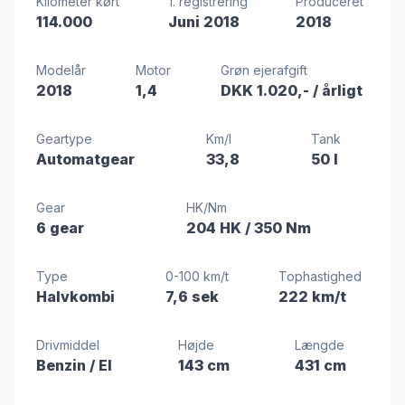
Kilometer kørt
1. registrering
Produceret
114.000
Juni 2018
2018
Modelår
Motor
Grøn ejerafgift
2018
1,4
DKK 1.020,-
/ årligt
Geartype
Km/l
Tank
Automatgear
33,8
50 l
Gear
HK/Nm
6 gear
204 HK
/ 350 Nm
Type
0-100 km/t
Tophastighed
Halvkombi
7,6 sek
222 km/t
Drivmiddel
Højde
Længde
Benzin / El
143 cm
431 cm