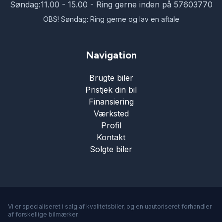
Søndag:
11.00 - 15.00 - Ring gerne inden på 57603770
Tonede ruder
OBS! Søndag: Ring gerne og lav en aftale
Træthedsregistrering
Navigation
Brugte biler
Trådløs mobilopladning
Pristjek din bil
Finansiering
USB tilslutning
Værksted
Profil
Kontakt
Varme i rattet
Solgte biler
Vejbaneassistent
Vi er specialiseret i salg af kvalitetsbiler, og en uautoriseret forhandler
af forskellige bilmærker.