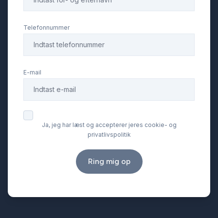
Kørecomputer
Telefonnummer
LED kørelys
E-mail
Lygtevasker
Læderrat
Ja, jeg har læst og accepterer jeres cookie- og
privatlivspolitik
Navigation
Ring mig op
Nøglefri betjening
Parkeringssensor bagved