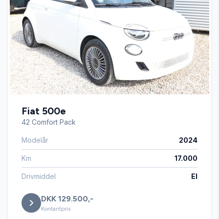
DAB radio
Dual zone klimaanlæg
El-klapbare sidespejle
Fiat 500e
El-ruder x4
42 Comfort Pack
Modelår
2024
Elektrisk bagagerum
Km
17.000
Elektrisk parkeringsbremse
Drivmiddel
El
DKK 129.500,-
Fartpilot
Kontantpris