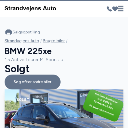
Salgsopstilling
Strandvejens Auto
/
Brugte biler
/
BMW 225xe
1,5 Active Tourer M-Sport aut.
Solgt
Søg efter andre biler
SOLGT