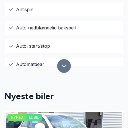
Antispin
Auto nedblændelig bakspejl
Auto. start/stop
Automatgear
Automatisk fjernlys
Nyeste biler
Automatisk lys
NYHED
EL BIL
Bakkamera