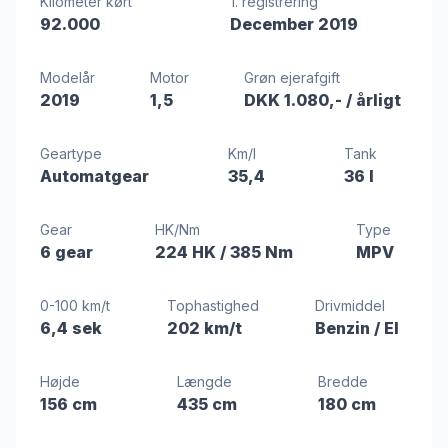
Kilometer kørt
1. registrering
92.000
December 2019
Modelår
Motor
Grøn ejerafgift
2019
1,5
DKK 1.080,-
/ årligt
Geartype
Km/l
Tank
Automatgear
35,4
36 l
Gear
HK/Nm
Type
6 gear
224 HK
/ 385 Nm
MPV
0-100 km/t
Tophastighed
Drivmiddel
6,4 sek
202 km/t
Benzin / El
Højde
Længde
Bredde
156 cm
435 cm
180 cm