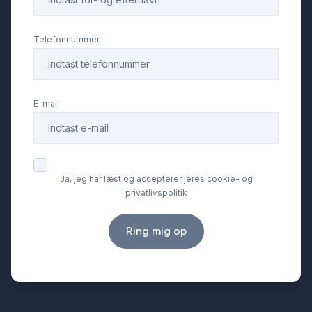
Læderrat
Telefonnummer
Lædersæder
E-mail
Navigation
Parkeringssensor bagved
Ja, jeg har læst og accepterer jeres cookie- og
privatlivspolitik
Parkeringssensor foran
Ring mig op
Splitbagsæder
Sportssæder