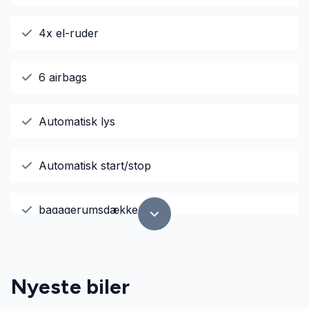
4x el-ruder
6 airbags
Automatisk lys
Automatisk start/stop
bagagerumsdækken
dæktryksmåler
Nyeste biler
el-spejle