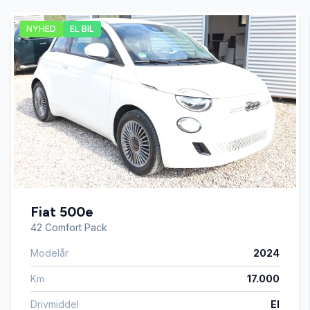
NYHED
EL BIL
fartpilot
fjernbetjent centrallås
fuldautomatisk klimaanlæg
højdejusterbart førersæde
Fiat 500e
håndfri til mobil
42 Comfort Pack
Modelår
2024
ISOFIX
Km
17.000
kørecomputer
Drivmiddel
El