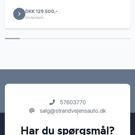
DKK 129.500,-
multifunktionsrat
Kontantpris
parkeringssensor (bag)
stofindtræk
sædevarme
tagræling
57603770
salg@strandvejensauto.dk
USB-A tilslutning
Har du spørgsmål?