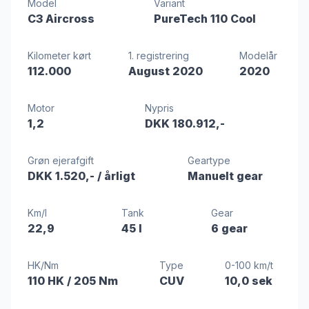
Model
Variant
C3 Aircross
PureTech 110 Cool
Kilometer kørt
1. registrering
Modelår
112.000
August 2020
2020
Motor
Nypris
1,2
DKK 180.912,-
Grøn ejerafgift
Geartype
DKK 1.520,-
/ årligt
Manuelt gear
Km/l
Tank
Gear
22,9
45 l
6 gear
HK/Nm
Type
0-100 km/t
110 HK
/ 205 Nm
CUV
10,0 sek