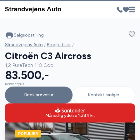
Salgsopstilling
Strandvejens Auto
/
Brugte biler
/
Citroën C3 Aircross
1,2 PureTech 110 Cool
83.500,-
Kontantpris
Book prøvetur
Kontakt sælger
Månedlig ydelse
1.384
kr.
POPULÆR