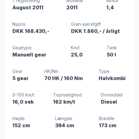
1. registrering
Modelår
Motor
August 2011
2011
1,4
Nypris
Grøn ejerafgift
DKK 168.430,-
DKK 1.860,-
/ årligt
Geartype
Km/l
Tank
Manuelt gear
25,0
50 l
Gear
HK/Nm
Type
5 gear
70 HK
/ 160 Nm
Halvkombi
0-100 km/t
Tophastighed
Drivmiddel
16,0 sek
162 km/t
Diesel
Højde
Længde
Bredde
152 cm
394 cm
173 cm