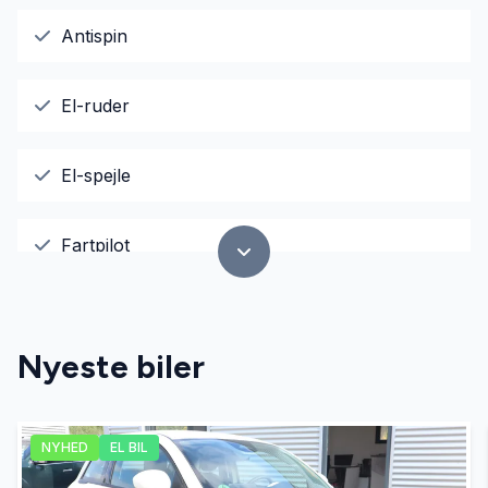
Antispin
El-ruder
El-spejle
Fartpilot
Højdejusterbart førersæde
Nyeste biler
Isofix
NYHED
EL BIL
Kørecomputer