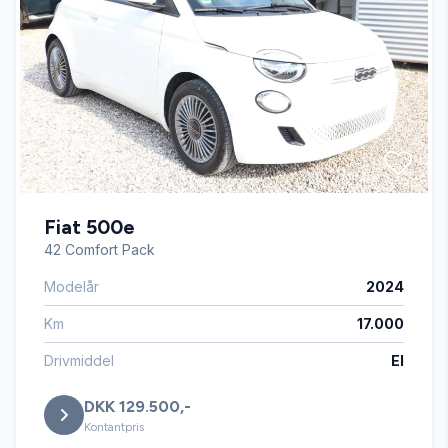
Splitbagsæder
Stofsæder
Sædevarme
Fiat 500e
Tågelygter
42 Comfort Pack
Modelår
2024
USB tilslutning
Km
17.000
Drivmiddel
El
DKK 129.500,-
Kontantpris