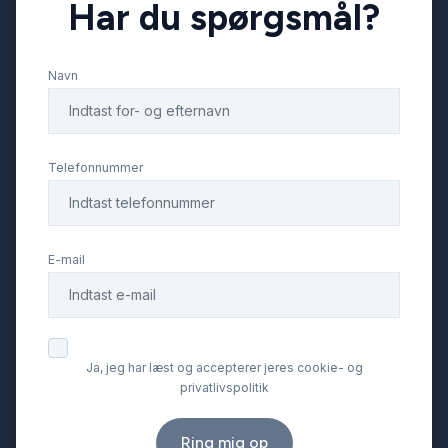
Har du spørgsmål?
Sædevarme
Navn
Tonede ruder
Tågelygter
Telefonnummer
USB tilslutning
E-mail
Ja, jeg har læst og accepterer jeres cookie- og
privatlivspolitik
Ring mig op