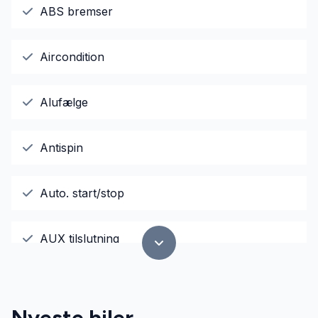
ABS bremser
Aircondition
Alufælge
Antispin
Auto. start/stop
AUX tilslutning
Bluetooth
Nyeste biler