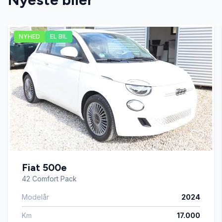
El-soltag
NYHED
EL BIL
El-spejle
Fartpilot
Fjernbetjent centrallås
Højdejusterbart førersæde
Fiat 500e
Kørecomputer
42 Comfort Pack
Modelår
2024
LED kørelys
Km
17.000