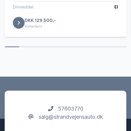
Læderrat
Drivmiddel
El
DKK 129.500,-
Navigation
Kontantpris
Parkeringssensor bagved
Service OK
Servostyring
Startspærre
57603770
salg@strandvejensauto.dk
Stofsæder