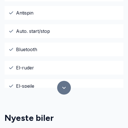
Antispin
Auto. start/stop
Bluetooth
El-ruder
El-spejle
Fjernbetjent centrallås
Nyeste biler
Fuldautomatisk klimaanlæg