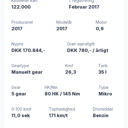
Kilometer kørt
1. registrering
122.000
Februar 2017
Produceret
Modelår
Motor
2017
2017
0,9
Nypris
Grøn ejerafgift
DKK 170.844,-
DKK 780,-
/ årligt
Geartype
Km/l
Tank
Manuelt gear
26,3
35 l
Gear
HK/Nm
Type
5 gear
80 HK
/ 145 Nm
Mikro
0-100 km/t
Tophastighed
Drivmiddel
11,0 sek
171 km/t
Benzin