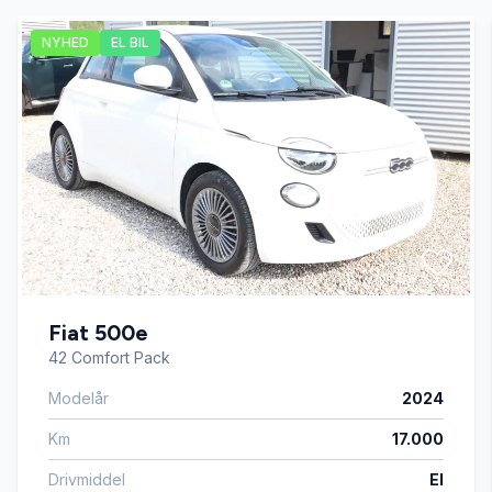
NYHED
EL BIL
Glastag
Højdejusterbart førersæde
Infocenter
Kørecomputer
Fiat 500e
Læderrat
42 Comfort Pack
Modelår
2024
Lædersæder
Km
17.000
Servostyring
Drivmiddel
El