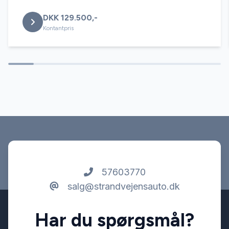
DKK 129.500,-
Splitbagsæder
Kontantpris
Startspærre
Tonede ruder
Tågelygter
USB tilslutning
57603770
salg@strandvejensauto.dk
Har du spørgsmål?