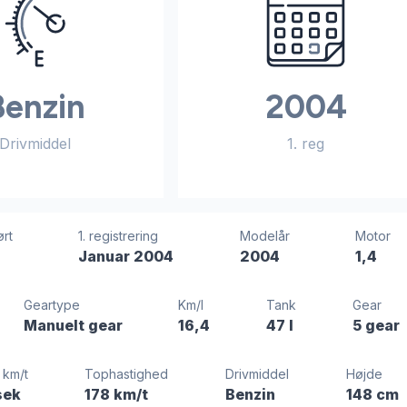
Benzin
2004
Drivmiddel
1. reg
ørt
1. registrering
Modelår
Motor
Januar 2004
2004
1,4
Geartype
Km/l
Tank
Gear
Manuelt gear
16,4
47 l
5 gear
 km/t
Tophastighed
Drivmiddel
Højde
sek
178 km/t
Benzin
148 cm