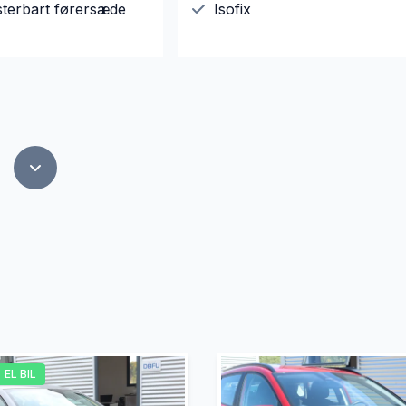
sterbart førersæde
Isofix
EL BIL