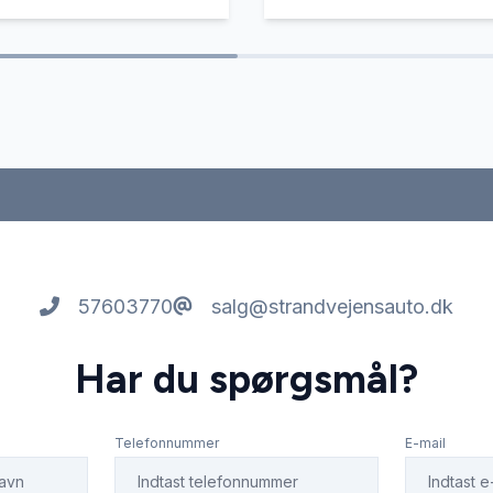
57603770
salg@strandvejensauto.dk
Har du spørgsmål?
Telefonnummer
E-mail