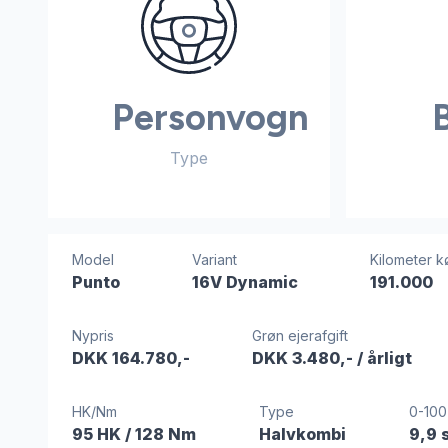
Personvogn
Type
Model
Variant
Kilometer k
Punto
16V Dynamic
191.000
Nypris
Grøn ejerafgift
DKK 164.780,-
DKK 3.480,-
/ årligt
HK/Nm
Type
0-100
95 HK
/ 128 Nm
Halvkombi
9,9 