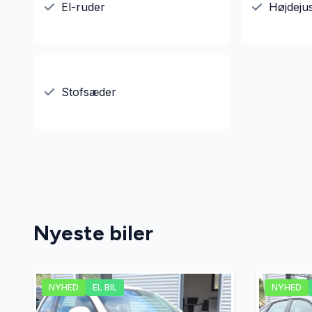
El-ruder
Højdeju
Stofsæder
Nyeste biler
NYHED
EL BIL
NYHED