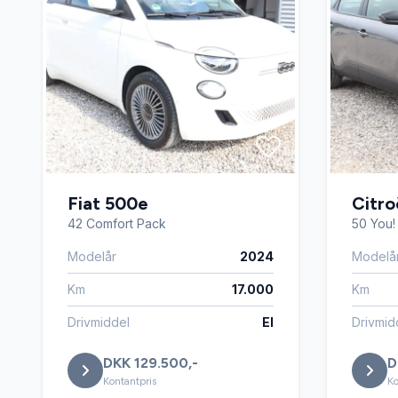
Fiat 500e
Citr
42 Comfort Pack
50 You!
Modelår
2024
Modelå
Km
17.000
Km
Drivmiddel
El
Drivmid
DKK 129.500,-
D
Kontantpris
Ko