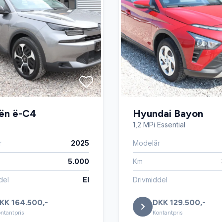
oën ë-C4
Hyundai Bayon
1,2 MPi Essential
r
2025
Modelår
5.000
Km
del
El
Drivmiddel
KK 164.500,-
DKK 129.500,-
ntantpris
Kontantpris