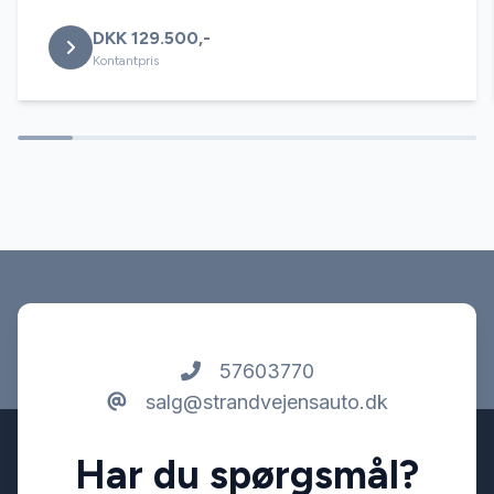
DKK 129.500,-
Splitbagsæder
Kontantpris
Stofsæder
Sædevarme
Tågelygter
USB tilslutning
57603770
salg@strandvejensauto.dk
Har du spørgsmål?