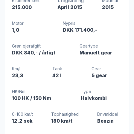
Kilometer kørt
1. registrering
Modelår
215.000
April 2015
2015
Motor
Nypris
1,0
DKK 171.400,-
Grøn ejerafgift
Geartype
DKK 840,-
/ årligt
Manuelt gear
Km/l
Tank
Gear
23,3
42 l
5 gear
HK/Nm
Type
100 HK
/ 150 Nm
Halvkombi
0-100 km/t
Tophastighed
Drivmiddel
12,2 sek
180 km/t
Benzin