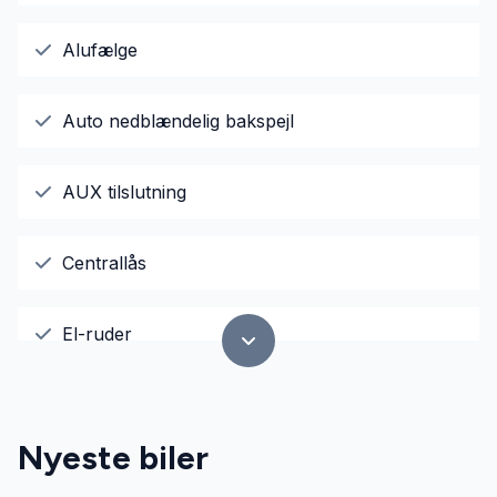
Alufælge
Auto nedblændelig bakspejl
AUX tilslutning
Centrallås
El-ruder
El-spejle
Nyeste biler
Fartpilot