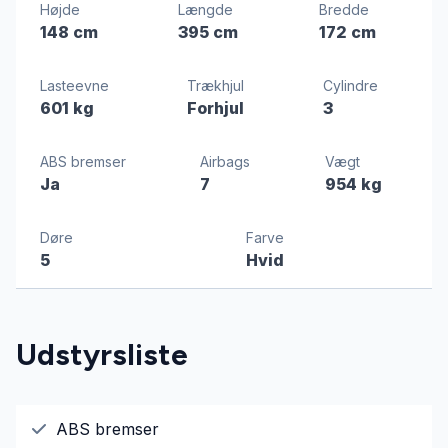
Højde
Længde
Bredde
148 cm
395 cm
172 cm
Lasteevne
Trækhjul
Cylindre
601 kg
Forhjul
3
ABS bremser
Airbags
Vægt
Ja
7
954 kg
Døre
Farve
5
Hvid
Udstyrsliste
ABS bremser