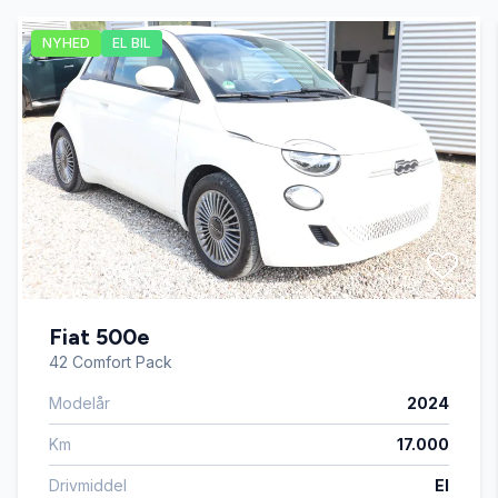
NYHED
EL BIL
Fuldautomatisk klimaanlæg
Højdejusterbart førersæde
Isofix
Kørecomputer
Fiat 500e
LED kørelys
42 Comfort Pack
Modelår
2024
Læderrat
Km
17.000
Musikstreaming via bluetooth
Drivmiddel
El