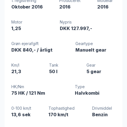
1. registrering
Produceret
Modelår
Oktober 2016
2016
2016
Motor
Nypris
1,25
DKK 127.997,-
Grøn ejerafgift
Geartype
DKK 840,-
/ årligt
Manuelt gear
Km/l
Tank
Gear
21,3
50 l
5 gear
HK/Nm
Type
75 HK
/ 121 Nm
Halvkombi
0-100 km/t
Tophastighed
Drivmiddel
13,6 sek
170 km/t
Benzin