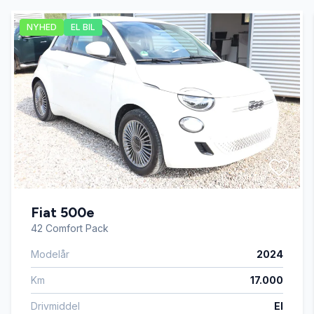
NYHED
EL BIL
Højdejusterbart førersæde
Isofix
Splitbagsæder
Stofsæder
Fiat 500e
Tågelygter
42 Comfort Pack
Modelår
2024
Km
17.000
Drivmiddel
El