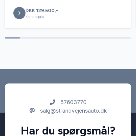
DKK 129.500,-
Kontantpris
57603770
salg@strandvejensauto.dk
Har du spørgsmål?