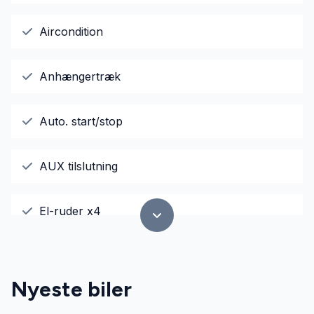
Aircondition
Anhængertræk
Auto. start/stop
AUX tilslutning
El-ruder x4
El-spejle
Nyeste biler
Fjernbetjent centrallås