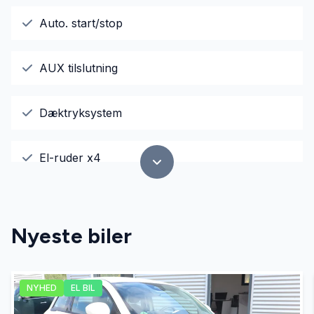
Auto. start/stop
AUX tilslutning
Dæktryksystem
El-ruder x4
El-spejle
Nyeste biler
Fartpilot
NYHED
EL BIL
Fjernbetjent centrallås