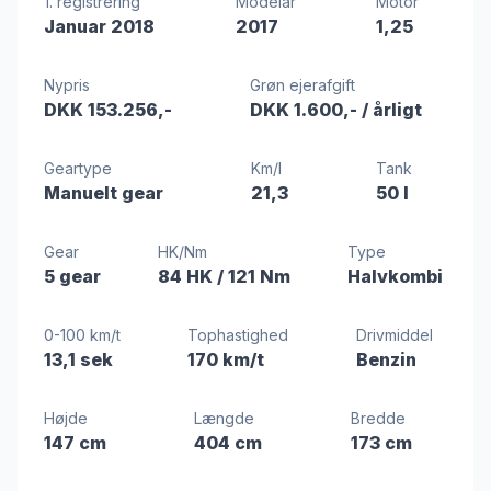
1. registrering
Modelår
Motor
Januar 2018
2017
1,25
Nypris
Grøn ejerafgift
DKK 153.256,-
DKK 1.600,-
/ årligt
Geartype
Km/l
Tank
Manuelt gear
21,3
50 l
Gear
HK/Nm
Type
5 gear
84 HK
/ 121 Nm
Halvkombi
0-100 km/t
Tophastighed
Drivmiddel
13,1 sek
170 km/t
Benzin
Højde
Længde
Bredde
147 cm
404 cm
173 cm