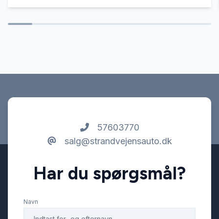
Vejbaneassistent
57603770
salg@strandvejensauto.dk
Har du spørgsmål?
Navn