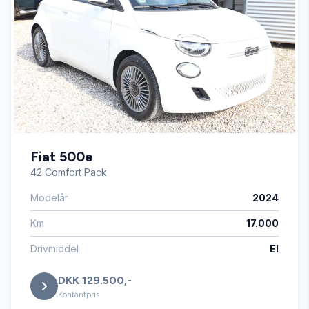
Højdejusterbart førersæde
Isofix
Parkeringssensor bagved
Fiat 500e
Splitbagsæder
42 Comfort Pack
Modelår
2024
Stofsæder
Km
17.000
Tågelygter
Drivmiddel
El
DKK 129.500,-
USB tilslutning
Kontantpris