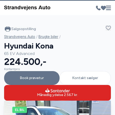
Salgsopstilling
Strandvejens Auto
/
Brugte biler
/
Hyundai Kona
65 EV Advanced
224.500,-
Kontantpris
Book prøvetur
Kontakt sælger
Månedlig ydelse
2.567
kr.
EL BIL