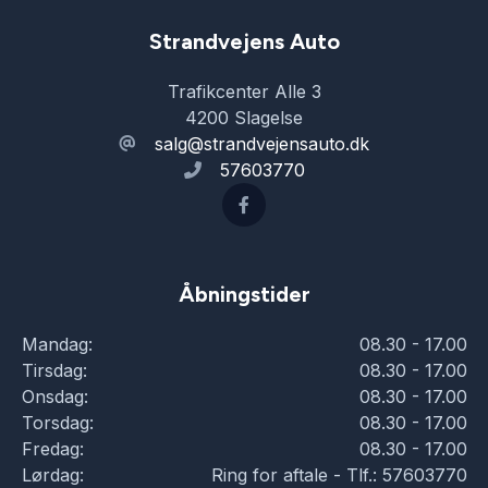
Regnsensor
Strandvejens Auto
Trafikcenter Alle 3
sædevarme
4200 Slagelse
salg@strandvejensauto.dk
57603770
træthedsregistrering
trådløs mobilopladning
Åbningstider
udvendig temperaturmåler
Mandag:
08.30 - 17.00
Tirsdag:
08.30 - 17.00
USB-A tilslutning
Onsdag:
08.30 - 17.00
Torsdag:
08.30 - 17.00
Fredag:
08.30 - 17.00
vognbaneassistent
Lørdag:
Ring for aftale - Tlf.: 57603770