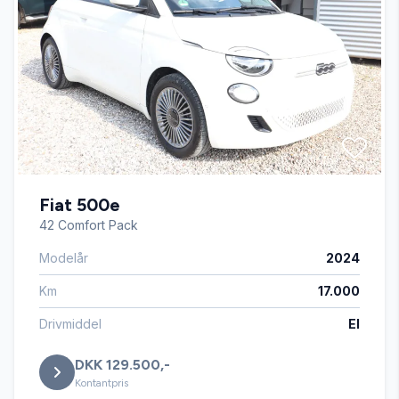
bakkamera
dellæder
digitalt cockpit
Fiat 500e
dæktryksmåler
42 Comfort Pack
Modelår
2024
el-spejle
Km
17.000
ESP
Drivmiddel
El
DKK 129.500,-
fjernbetjent centrallås
Kontantpris