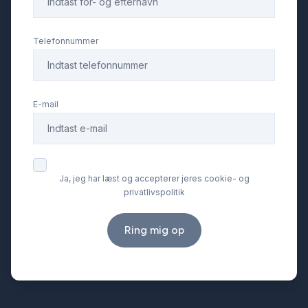
mørktonede ruder bag
Telefonnummer
navigation
E-mail
nøglefri adgang
parkeringssensor (bag)
Ja, jeg har læst og accepterer jeres cookie- og
privatlivspolitik
parkeringssensor (for)
Ring mig op
ratgearskifte
ratvarme