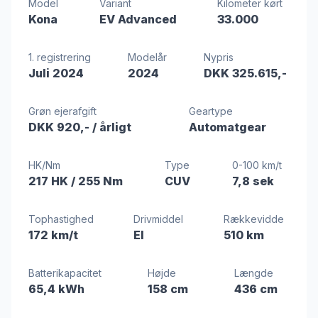
Model
Variant
Kilometer kørt
Kona
EV Advanced
33.000
1. registrering
Modelår
Nypris
Juli 2024
2024
DKK 325.615,-
Grøn ejerafgift
Geartype
DKK 920,-
/ årligt
Automatgear
HK/Nm
Type
0-100 km/t
217 HK
/ 255 Nm
CUV
7,8 sek
Tophastighed
Drivmiddel
Rækkevidde
172 km/t
El
510 km
Batterikapacitet
Højde
Længde
65,4 kWh
158 cm
436 cm