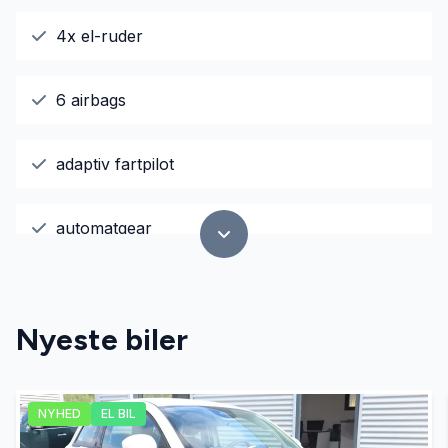
4x el-ruder
6 airbags
adaptiv fartpilot
automatgear
Automatisk lys
Nyeste biler
automatisk nedblændeligt bakspejl
NYHED
EL BIL
AUX tilslutning