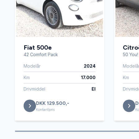
Fiat 500e
Citr
42 Comfort Pack
50 You!
Modelår
2024
Modelå
Km
17.000
Km
Drivmiddel
El
Drivmid
DKK 129.500,-
D
Kontantpris
Ko