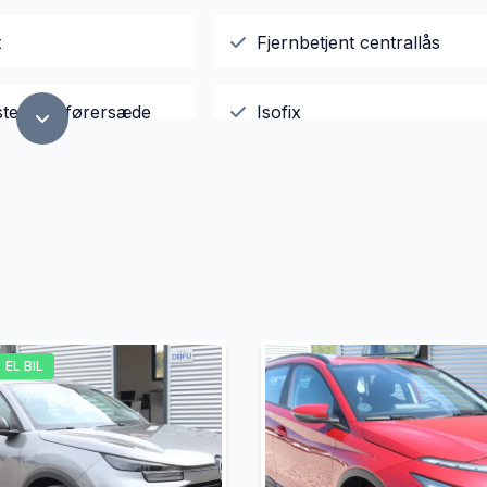
t
Fjernbetjent centrallås
sterbart førersæde
Isofix
elys
Læderrat
gsæder
Stofsæder
lutning
EL BIL