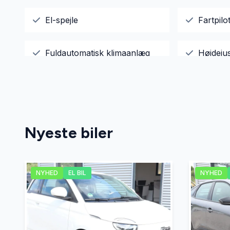
El-spejle
Fartpilo
Fuldautomatisk klimaanlæg
Højdeju
Kørecomputer
LED kør
Parkeringssensor bagved
Splitba
Nyeste biler
Sædevarme
USB tils
NYHED
EL BIL
NYHED