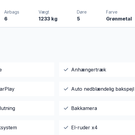
Airbags
Vægt
Døre
Farve
6
1233 kg
5
Grønmetal
e
Anhængertræk
arPlay
Auto nedblændelig bakspejl
lutning
Bakkamera
ksystem
El-ruder x4