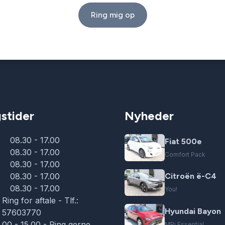
Ring mig op
stider
Nyheder
08.30 - 17.00
Fiat 500e
08.30 - 17.00
Comfort Pack
08.30 - 17.00
08.30 - 17.00
Citroën ë-C4
08.30 - 17.00
You!
Ring for aftale - Tlf.:
Hyundai Bayon
57603770
1.00 - 15.00 - Ring gerne
MPi Essential