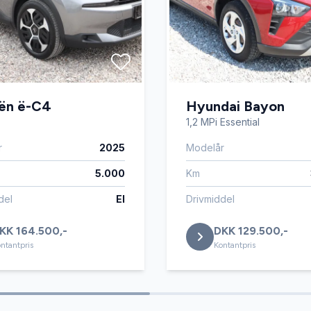
oën ë-C4
Hyundai Bayon
1,2 MPi Essential
r
2025
Modelår
5.000
Km
del
El
Drivmiddel
KK 164.500,-
DKK 129.500,-
ntantpris
Kontantpris