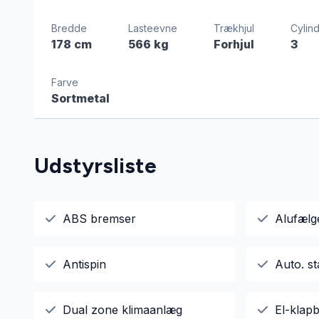
Bredde
Lasteevne
Trækhjul
Cylin
178 cm
566 kg
Forhjul
3
Farve
Sortmetal
Udstyrsliste
ABS bremser
Alufælg
Antispin
Auto. st
Dual zone klimaanlæg
El-klapb