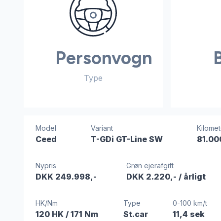
Personvogn
Type
Model
Variant
Kilomet
Ceed
T-GDi GT-Line SW
81.00
Nypris
Grøn ejerafgift
DKK 249.998,-
DKK 2.220,-
/ årligt
HK/Nm
Type
0-100 km/t
120 HK
/ 171 Nm
St.car
11,4 sek