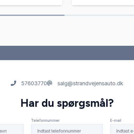
57603770
salg@strandvejensauto.dk
Har du spørgsmål?
Telefonnummer
E-mail