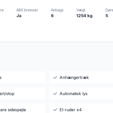
dre
ABS bremser
Airbags
Vægt
Dør
Ja
6
1254 kg
5
e
Anhængertræk
art/stop
Automatisk lys
are sidespejle
El-ruder x4