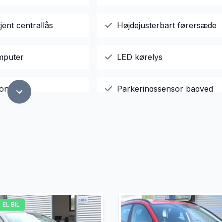
jent centrallås
Højdejusterbart førersæde
mputer
LED kørelys
ion
Parkeringssensor bagved
er
Sædevarme
ruder
Tågelygter
EL BIL