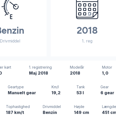
Benzin
2018
Drivmiddel
1. reg
er kørt
1. registrering
Modelår
Motor
0
Maj 2018
2018
1,0
Geartype
Km/l
Tank
Gear
Manuelt gear
19,2
53 l
6 gear
Tophastighed
Drivmiddel
Højde
Længd
187 km/t
Benzin
149 cm
451 c