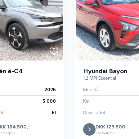
oën ë-C4
Hyundai Bayon
1,2 MPi Essential
r
2025
Modelår
5.000
Km
del
El
Drivmiddel
KK 164.500,-
DKK 129.500,-
ntantpris
Kontantpris