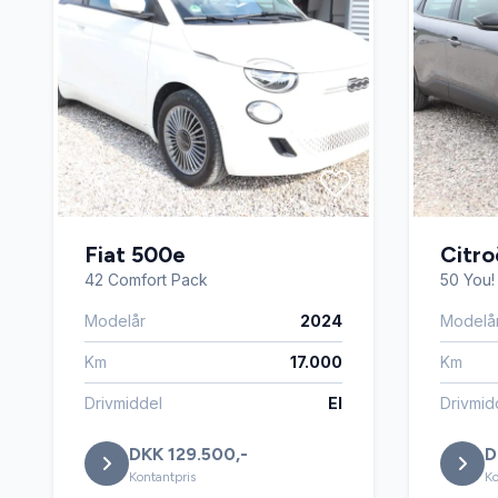
Fiat 500e
Citr
42 Comfort Pack
50 You!
Modelår
2024
Modelå
Km
17.000
Km
Drivmiddel
El
Drivmid
DKK 129.500,-
D
Kontantpris
Ko