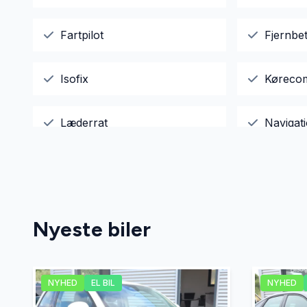
Fartpilot
Fjernbet
Isofix
Køreco
Læderrat
Navigat
Splitbagsæder
Stofsæd
Tagræling
Tonede 
Nyeste biler
NYHED
EL BIL
NYHED