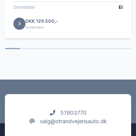
Service OK
Drivmiddel
El
DKK 129.500,-
Servostyring
Kontantpris
Splitbagsæder
Startspærre
Stofsæder
Tonede ruder
57603770
salg@strandvejensauto.dk
USB tilslutning