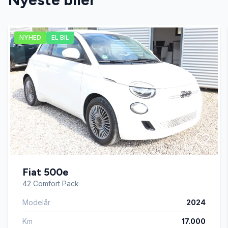
Dæktryksystem
NYHED
EL BIL
El-ruder
Fjernbetjent centrallås
Højdejusterbart førersæde
Infocenter
Fiat 500e
Isofix
42 Comfort Pack
Modelår
2024
Kørecomputer
Km
17.000