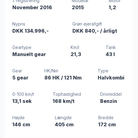
1. registrering
Modelår
Motor
November 2016
2015
1,2
Nypris
Grøn ejerafgift
DKK 134.996,-
DKK 840,-
/ årligt
Geartype
Km/l
Tank
Manuelt gear
21,3
43 l
Gear
HK/Nm
Type
5 gear
86 HK
/ 121 Nm
Halvkombi
0-100 km/t
Tophastighed
Drivmiddel
13,1 sek
168 km/t
Benzin
Højde
Længde
Bredde
146 cm
405 cm
172 cm