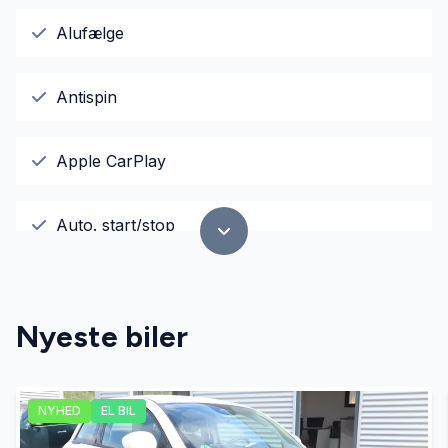
Alufælge
Antispin
Apple CarPlay
Auto. start/stop
AUX tilslutning
Nyeste biler
Centrallås
NYHED
EL BIL
El-ruder