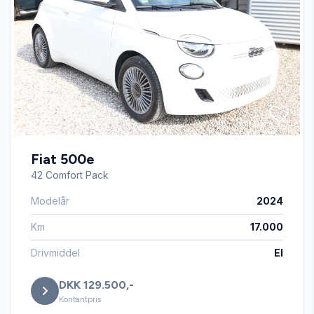
El-spejle
Fjernbetjent centrallås
Højdejusterbart førersæde
Fiat 500e
Isofix
42 Comfort Pack
Modelår
2024
Kørecomputer
Km
17.000
Læderrat
Drivmiddel
El
DKK 129.500,-
Musikstreaming via bluetooth
Kontantpris