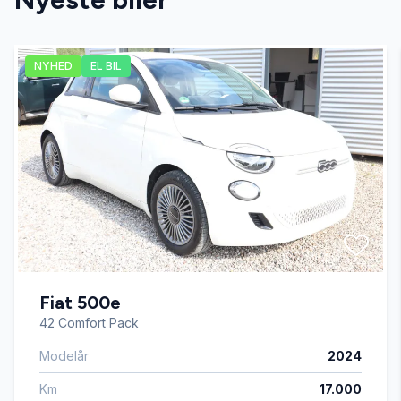
AUX tilslutning
NYHED
EL BIL
Dual zone klimaanlæg
Dæktryksystem
El-ruder x4
El-spejle
Fiat 500e
Fartpilot
42 Comfort Pack
Modelår
2024
Fjernbetjent centrallås
Km
17.000