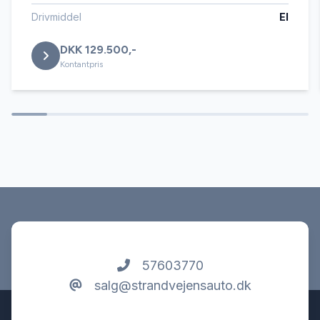
Højdejusterbart førersæde
Drivmiddel
El
DKK 129.500,-
Isofix
Kontantpris
Læderrat
Service OK
Servostyring
Splitbagsæder
57603770
salg@strandvejensauto.dk
Startspærre