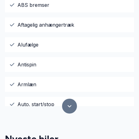
ABS bremser
Aftagelig anhængertræk
Alufælge
Antispin
Armlæn
Auto. start/stop
Automatisk lys
Nyeste biler