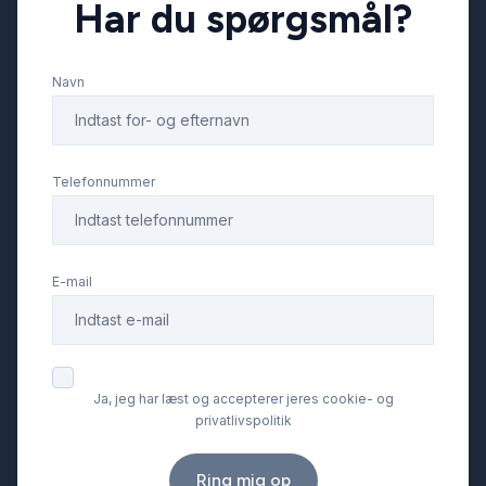
Har du spørgsmål?
Stofsæder
Navn
Sædevarme
Tonede ruder
Telefonnummer
USB tilslutning
E-mail
Ja, jeg har læst og accepterer jeres cookie- og
privatlivspolitik
Ring mig op