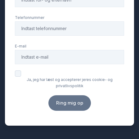
Stofsæder
Telefonnummer
Sædevarme
E-mail
Tagræling
USB tilslutning
Ja, jeg har læst og accepterer jeres cookie- og
privatlivspolitik
Varme i rattet
Ring mig op