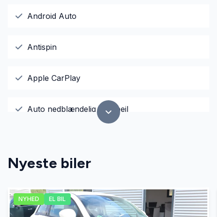
Android Auto
Antispin
Apple CarPlay
Auto nedblændelig bakspejl
Auto. start/stop
Nyeste biler
Automatisk lys
NYHED
EL BIL
Centrallås