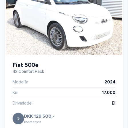
Dual zone klimaanlæg
El-klapbare sidespejle
El-ruder x4
Fiat 500e
Fartpilot
42 Comfort Pack
Modelår
2024
Fjernbetjent centrallås
Km
17.000
Højdejusterbare forsæder
Drivmiddel
El
DKK 129.500,-
Isofix
Kontantpris