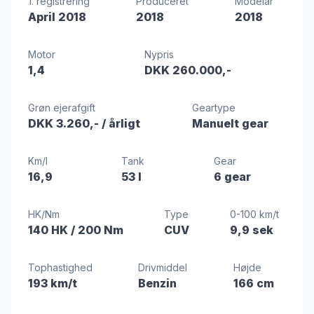
1. registrering
Produceret
Modelår
April 2018
2018
2018
Motor
Nypris
1,4
DKK 260.000,-
Grøn ejerafgift
Geartype
DKK 3.260,-
/ årligt
Manuelt gear
Km/l
Tank
Gear
16,9
53 l
6 gear
HK/Nm
Type
0-100 km/t
140 HK
/ 200 Nm
CUV
9,9 sek
Tophastighed
Drivmiddel
Højde
193 km/t
Benzin
166 cm