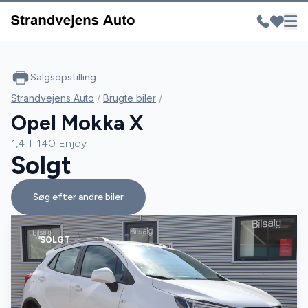
Salgsopstilling
Strandvejens Auto
/
Brugte biler
/
Opel Mokka X
1,4 T 140 Enjoy
Solgt
Søg efter andre biler
SOLGT