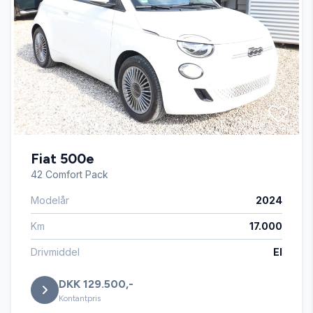
Fartpilot
Højdejusterbart førersæde
Infocenter
Fiat 500e
Kørecomputer
42 Comfort Pack
Modelår
2024
Servostyring
Km
17.000
Startspærre
Drivmiddel
El
DKK 129.500,-
Stofsæder
Kontantpris