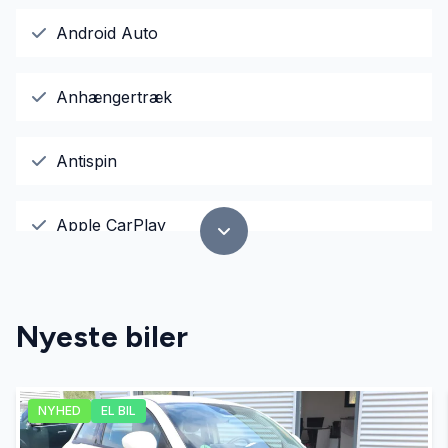
Android Auto
Anhængertræk
Antispin
Apple CarPlay
Bluetooth
Nyeste biler
El-ruder
NYHED
EL BIL
El-spejle