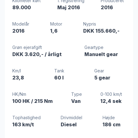
Kilometer kørt
1. registrering
Produceret
89.000
Maj 2016
2016
Modelår
Motor
Nypris
2016
1,6
DKK 155.660,-
Grøn ejerafgift
Geartype
DKK 3.620,-
/ årligt
Manuelt gear
Km/l
Tank
Gear
23,8
60 l
5 gear
HK/Nm
Type
0-100 km/t
100 HK
/ 215 Nm
Van
12,4 sek
Tophastighed
Drivmiddel
Højde
163 km/t
Diesel
186 cm