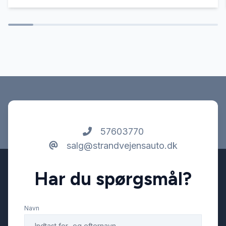
Sædevarme
57603770
salg@strandvejensauto.dk
Har du spørgsmål?
Navn