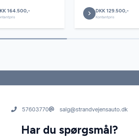
KK 164.500,-
DKK 129.500,-
ntantpris
Kontantpris
57603770
salg@strandvejensauto.dk
Har du spørgsmål?