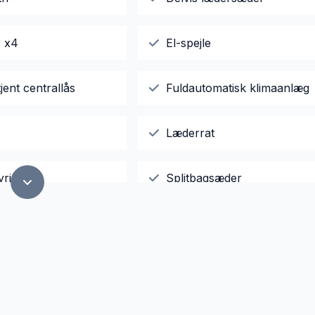
r x4
El-spejle
jent centrallås
Fuldautomatisk klimaanlæg
Læderrat
yring
Splitbagsæder
rme
Tonede ruder