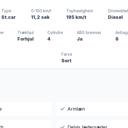
Type
0-100 km/t
Tophastighed
Drivmidde
St.car
11,2 sek
195 km/t
Diesel
ne
Trækhjul
Cylindre
ABS bremser
Airbag
Forhjul
4
Ja
6
Farve
Sort
e
Armlæn
th
Delvis lædersæder