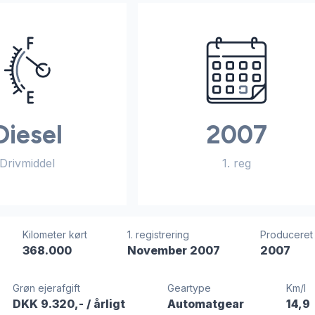
Diesel
2007
Drivmiddel
1. reg
Kilometer kørt
1. registrering
Produceret
368.000
November 2007
2007
Grøn ejerafgift
Geartype
Km/l
DKK 9.320,-
/ årligt
Automatgear
14,9