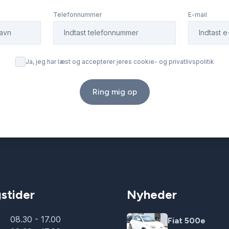
Telefonnummer
E-mail
Ja, jeg har læst og accepterer jeres cookie- og privatlivspolitik
Ring mig op
stider
Nyheder
08.30 - 17.00
Fiat 500e