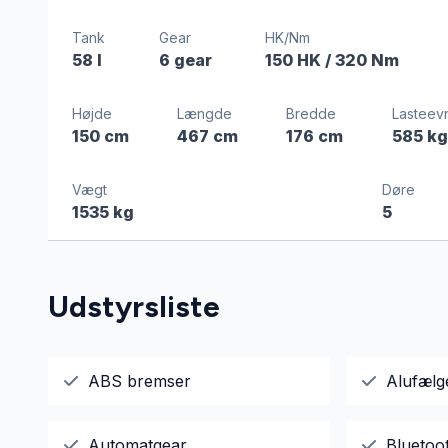
Tank
Gear
HK/Nm
58 l
6 gear
150 HK
/ 320 Nm
Højde
Længde
Bredde
Lasteev
150 cm
467 cm
176 cm
585 kg
Vægt
Døre
1535 kg
5
Udstyrsliste
ABS bremser
Alufælg
Automatgear
Bluetoo