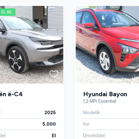
EL BIL
oën ë-C4
Hyundai Bayon
1,2 MPi Essential
r
2025
Modelår
5.000
Km
del
El
Drivmiddel