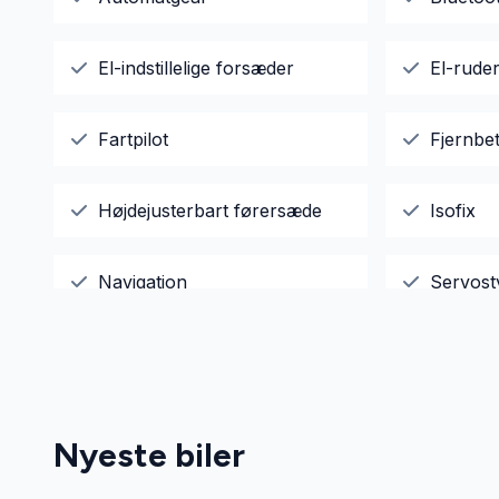
El-indstillelige forsæder
El-rude
Fartpilot
Fjernbet
Højdejusterbart førersæde
Isofix
Navigation
Servost
Startspærre
Sædeva
Tågelygter
Nyeste biler