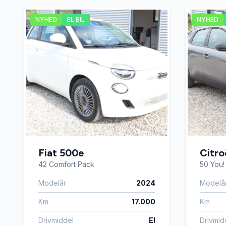
NYHED
EL BIL
NYHED
Fiat 500e
Citr
42 Comfort Pack
50 You!
Modelår
2024
Modelå
Km
17.000
Km
Drivmiddel
El
Drivmid