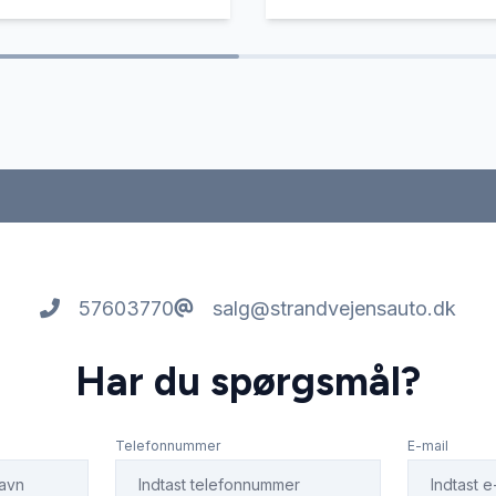
57603770
salg@strandvejensauto.dk
Har du spørgsmål?
Telefonnummer
E-mail