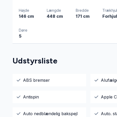
Højde
Længde
Bredde
Trækhju
146 cm
448 cm
171 cm
Forhju
Døre
5
Udstyrsliste
ABS bremser
Alufælg
Antispin
Apple C
Auto nedblændelig bakspejl
Auto. st