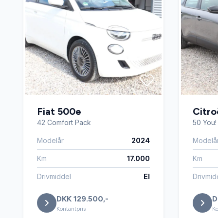
Startspærre
Stofsæd
Træthedsregistrering
Tågelyg
Fiat 500e
Citr
42 Comfort Pack
50 You!
Modelår
2024
Modelå
Km
17.000
Km
Drivmiddel
El
Drivmid
DKK 129.500,-
D
Kontantpris
Ko