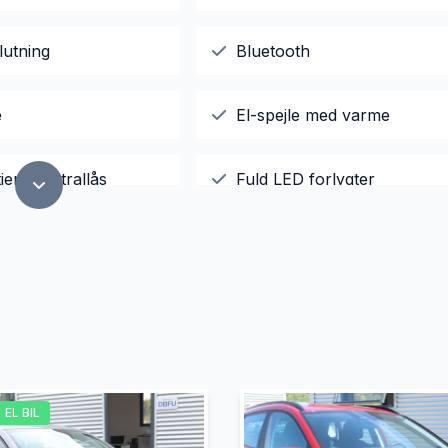
lutning
Bluetooth
e
El-spejle med varme
jent centrallås
Fuld LED forlygter
sterbare forsæder
Infocenter
mputer
LED kørelys
ion
Parkeringssensor bagved
EL BIL
yring
Splitbagsæder