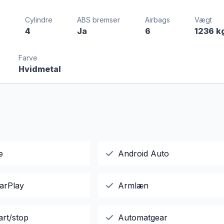
l
Cylindre
ABS bremser
Airbags
Vægt
l
4
Ja
6
1236 k
Farve
Hvidmetal
e
Android Auto
arPlay
Armlæn
art/stop
Automatgear