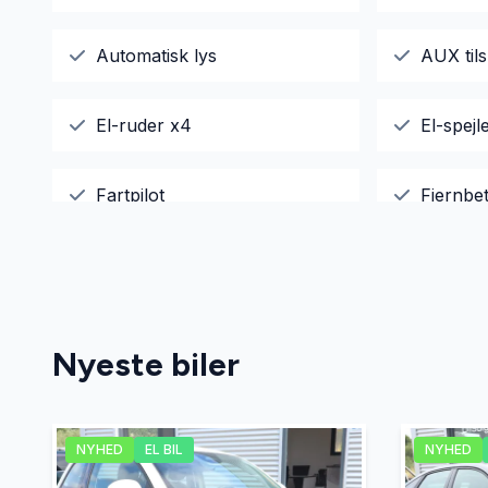
Automatisk lys
AUX tils
El-ruder x4
El-spejl
Fartpilot
Fjernbet
Fuldautomatisk klimaanlæg
Højdeju
Isofix
Køreco
Nyeste biler
Læderrat
Navigat
NYHED
EL BIL
NYHED
Service OK
Servost