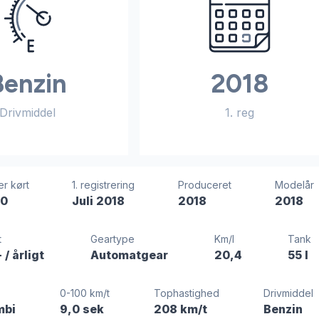
Benzin
2018
Drivmiddel
1. reg
er kørt
1. registrering
Produceret
Modelår
00
Juli 2018
2018
2018
t
Geartype
Km/l
Tank
-
/ årligt
Automatgear
20,4
55 l
0-100 km/t
Tophastighed
Drivmiddel
mbi
9,0 sek
208 km/t
Benzin