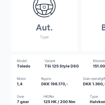
Aut.
Type
Model
Variant
Kilomet
Toledo
TSi 125 Style DSG
151.0
Motor
Nypris
Grøn ejerafgif
1,4
DKK 198.170,-
DKK 1.360,
Gear
HK/Nm
Type
7 gear
125 HK
/ 200 Nm
Halvko