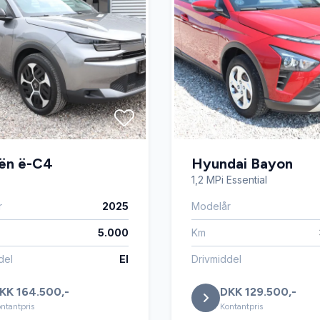
er
Tonede ruder
ter
USB tilslutning
oën ë-C4
Hyundai Bayon
1,2 MPi Essential
r
2025
Modelår
5.000
Km
del
El
Drivmiddel
KK 164.500,-
DKK 129.500,-
ntantpris
Kontantpris