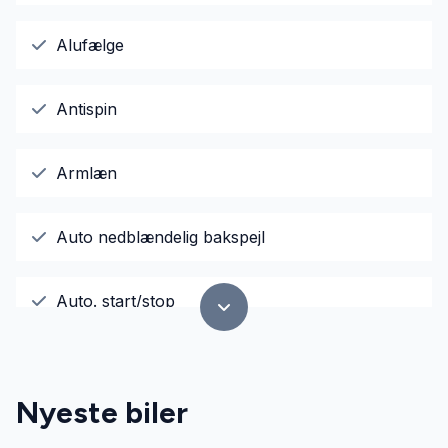
Alufælge
Antispin
Armlæn
Auto nedblændelig bakspejl
Auto. start/stop
AUX tilslutning
Nyeste biler
Bluetooth