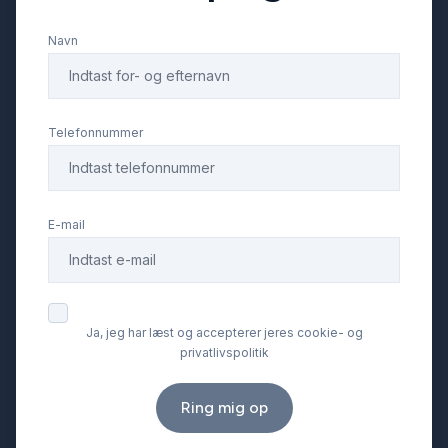
Navn
Startspærre
Stofsæder
Telefonnummer
Sædevarme
E-mail
Tonede ruder
USB tilslutning
Ja, jeg har læst og accepterer jeres cookie- og
privatlivspolitik
Ring mig op