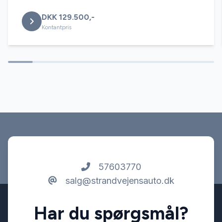
DKK 129.500,-
Isofix
Kontantpris
Kørecomputer
Læderrat
Navigation
Parkeringssensor bagved
57603770
salg@strandvejensauto.dk
Servostyring
Har du spørgsmål?
Splitbagsæder