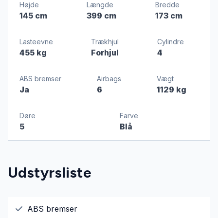
Højde
Længde
Bredde
145 cm
399 cm
173 cm
Lasteevne
Trækhjul
Cylindre
455 kg
Forhjul
4
ABS bremser
Airbags
Vægt
Ja
6
1129 kg
Døre
Farve
5
Blå
Udstyrsliste
ABS bremser