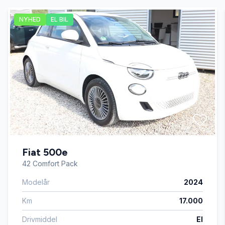
NYHED
EL BIL
El-ruder x4
El-spejle med varme
Fartpilot
Fjernbetjent centrallås
Fiat 500e
Fuldautomatisk klimaanlæg
42 Comfort Pack
Modelår
2024
Højdejusterbare forsæder
Km
17.000
Infocenter
Drivmiddel
El