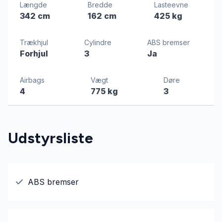
Længde
Bredde
Lasteevne
342 cm
162 cm
425 kg
Trækhjul
Cylindre
ABS bremser
Forhjul
3
Ja
Airbags
Vægt
Døre
4
775 kg
3
Udstyrsliste
ABS bremser