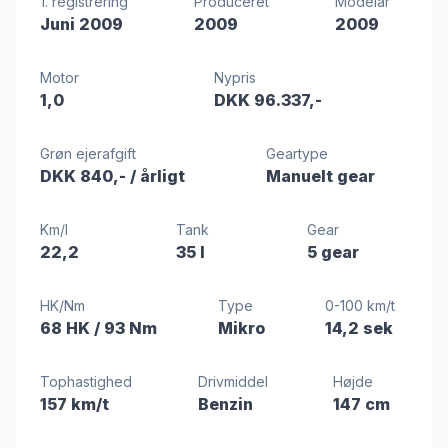
1. registrering
Produceret
Modelår
Juni 2009
2009
2009
Motor
Nypris
1,0
DKK 96.337,-
Grøn ejerafgift
Geartype
DKK 840,-
/ årligt
Manuelt gear
Km/l
Tank
Gear
22,2
35 l
5 gear
HK/Nm
Type
0-100 km/t
68 HK
/ 93 Nm
Mikro
14,2 sek
Tophastighed
Drivmiddel
Højde
157 km/t
Benzin
147 cm