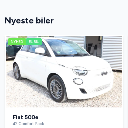
Dæktryksystem
Nyeste biler
El-ruder
NYHED
EL BIL
El-spejle
Fartpilot
Fjernbetjent centrallås
Fuldautomatisk klimaanlæg
Fiat 500e
Højdejusterbart førersæde
42 Comfort Pack