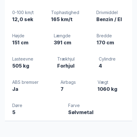
0-100 km/t
Tophastighed
Drivmiddel
12,0 sek
165 km/t
Benzin / El
Højde
Længde
Bredde
151 cm
391 cm
170 cm
Lasteevne
Trækhjul
Cylindre
505 kg
Forhjul
4
ABS bremser
Airbags
Vægt
Ja
7
1060 kg
Døre
Farve
5
Sølvmetal