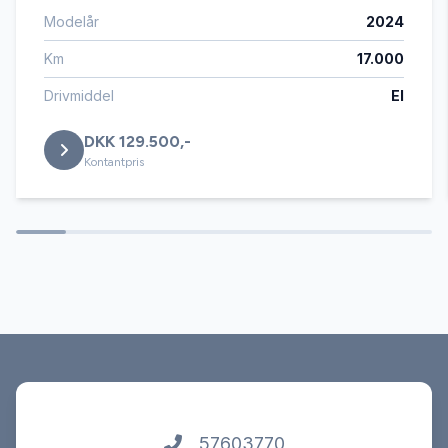
Modelår
2024
Infocenter
Km
17.000
Isofix
Drivmiddel
El
DKK 129.500,-
Kørecomputer
Kontantpris
Læderrat
Service OK
Servostyring
Splitbagsæder
57603770