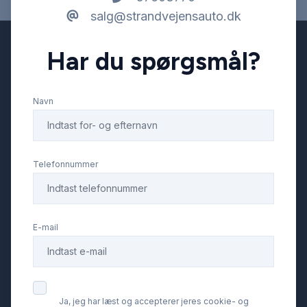
salg@strandvejensauto.dk
Startspærre
Har du spørgsmål?
Stofsæder
Navn
Sædevarme
Tonede ruder
Telefonnummer
USB tilslutning
E-mail
Ja, jeg har læst og accepterer jeres cookie- og