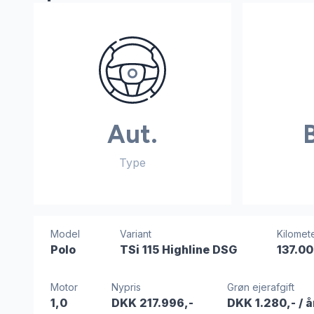
Aut.
Type
Model
Variant
Kilomete
Polo
TSi 115 Highline DSG
137.0
Motor
Nypris
Grøn ejerafgift
1,0
DKK 217.996,-
DKK 1.280,-
/ å