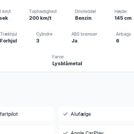
0 km/t
Tophastighed
Drivmiddel
Højde
 sek
200 km/t
Benzin
145 cm
Trækhjul
Cylindre
ABS bremser
Airbags
Forhjul
3
Ja
6
Farve
Lysblåmetal
fartpilot
Alufælge
Apple CarPlay