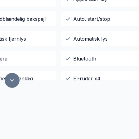
dblændelig bakspejl
Auto. start/stop
sk fjernlys
Automatisk lys
era
Bluetooth
ne klimaanlæg
El-ruder x4
sk parkeringsbremse
Fjernbetjent centrallås
ter
Isofix
elys
Læderrat