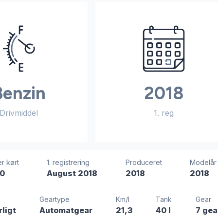
Benzin
2018
Drivmiddel
1. reg
r kørt
1. registrering
Produceret
Modelår
00
August 2018
2018
2018
Geartype
Km/l
Tank
Gear
rligt
Automatgear
21,3
40 l
7 gea