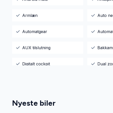
Armlæn
Auto ne
Automatgear
Automati
AUX tilslutning
Bakkam
Digitalt cockpit
Dual zo
El-spejle med varme
Elektri
Højdejusterbare forsæder
Infocen
Nyeste biler
Kørecomputer
LED kør