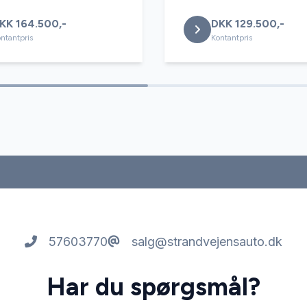
KK 164.500,-
DKK 129.500,-
ntantpris
Kontantpris
57603770
salg@strandvejensauto.dk
Har du spørgsmål?