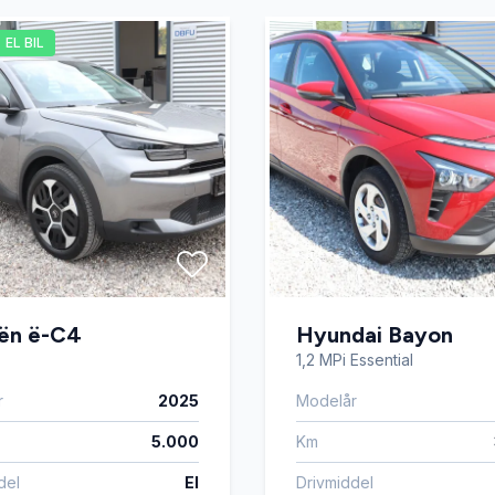
EL BIL
ion
Nøglefri betjening
ngssensor foran
Service OK
gsæder
Startspærre
rme
Tonede ruder
oën ë-C4
Hyundai Bayon
ter
USB tilslutning
1,2 MPi Essential
r
2025
Modelår
5.000
Km
del
El
Drivmiddel