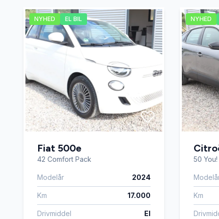
NYHED
EL BIL
NYHED
Musikstreaming via bluetooth
Navigat
Parkeringssensor bagved
Parkeri
Servostyring
Splitba
Stofsæder
Sædeva
Fiat 500e
Citr
Træthedsregistrering
Tågelyg
42 Comfort Pack
50 You!
Modelår
2024
Modelå
Km
17.000
Km
Drivmiddel
El
Drivmid