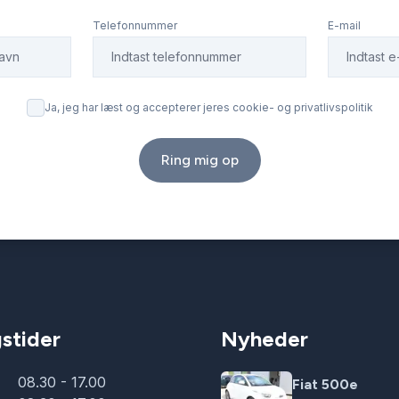
Telefonnummer
E-mail
Ja, jeg har læst og accepterer jeres cookie- og privatlivspolitik
Ring mig op
stider
Nyheder
08.30 - 17.00
Fiat 500e