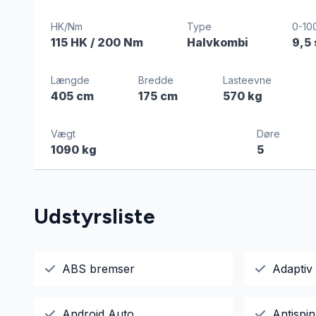
HK/Nm
Type
0-10
115 HK
/ 200 Nm
Halvkombi
9,5
Længde
Bredde
Lasteevne
405 cm
175 cm
570 kg
Vægt
Døre
1090 kg
5
Udstyrsliste
ABS bremser
Adaptiv 
Android Auto
Antispin